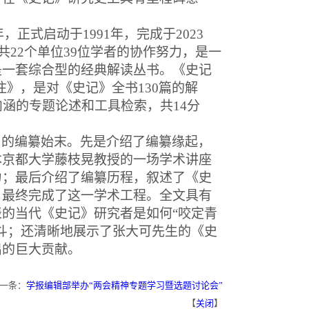
年，正式启动于
1991
年，完成于
2023
共
22
个单位
39
位学者的协作努力，是一
是一套综合型的经典解读丛书。《史记
注》，是对《史记》全书
130
篇的解
内涵的专题论述和工具检索，共
14
分
》的编纂始末。先是介绍了编纂缘起，
本京都大学藤枝晃教授的一场学术讲座
力；最后介绍了编纂历程，叙述了《史
，最终完成了这一学术工程。全文具有
表的当代《史记》研究者是如何
“
咬定青
斗；还清晰地展示了张大可先生的《史
出的巨大贡献。
一条：
学报编辑部举办“两会精神专题学习暨选题讨论会”
【
关闭
】