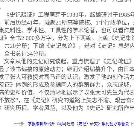
。
《史记疏证》工程萌芽于
1983
年，酝酿研讨于
1985
，前后历经
41
年，凝聚
21
所高等院校、
1
个行政单位，
集史料性、学术性、工具性的学术论著，也可以看作
证》全书
2 000
多万字，分为上下两编。上编《史记集
，共
20
分册；下编《史记总论》，是对《史记》思想
，全书总计
34
分册。
文章从他的史记研究谈起，重点梳理了《史记疏证
显了该书编纂的原始动力；继而介绍编纂升华，由日
发了张大可教授对司马迁的认识，激发了他的创作活
疏证》体例的形成及参编同人的群策群力，众志成城
高的史料价值，不仅清晰地展示了以张大可先生为代
不放松
”
，在《史记》研究的道路上矢志不渝、艰苦奋
》研究历程、学者风范，以及他为《史记》研究所作
上一条：
学报编辑部召开《司马迁与〈史记〉研究》集刊创办筹备会
下