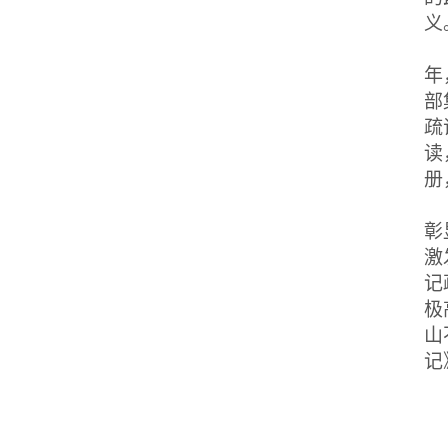
义
年
部
疏
读
册
彰
激
记
极
山
记