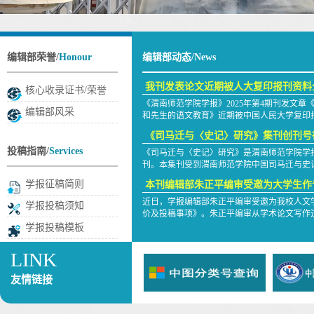
编辑部荣誉/
Honour
编辑部动态/
News
我刊发表论文近期被人大复印报刊资料
核心收录证书/荣誉
《渭南师范学院学报》2025年第4期刊发文
编辑部风采
和先生的语文教育》近期被中国人民大学复印报刊
《司马迁与〈史记〉研究》集刊创刊号
投稿指南/
Services
《司马迁与〈史记〉研究》是渭南师范学院学报
刊。本集刊受到渭南师范学院中国司马迁与史记
本刊编辑部朱正平编审受邀为大学生作
学报征稿简则
近日，学报编辑部朱正平编审受邀为我校人文
学报投稿须知
价及投稿事项》。朱正平编审从学术论文写作过
学报投稿模板
学报编辑部召开《司马迁与〈史记〉研
​ 为了更好地拓宽史记研究交流平台，展示我
LINK
〈史记〉研究》集刊，并于近期召开了创办筹备
友情链接
本刊发表中国史记研究会会长张大可教授
《渭南师范学院学报》2025年第3期刊发中
一文。《史记疏证》是张大可教授又一《史记》