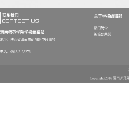
学报编辑部举办“两会精神专题学习暨选
3月14日，学报编辑部举办了“2025年全国
联系我们
关于学报编辑部
书记在全国两会期间的重要讲话和全国两会精神
喜报！学报团队在2024年获得多项荣誉
部门简介
渭南师范学院学报编辑部
2024年，学报编辑团队围绕学校“十四五”
编辑部荣誉
容质量不断提升；编辑团队精编细校，业务能力
地址：陕西省渭南市朝阳路中段18号
我校学报第二次入选“中国应用型核心期
电话：0913-2133276
近日，武汉大学中国科学评价中心、数字出版
用型期刊评价研究报告（2025版）》，《渭南师
《渭南师范学院学报》郑重声明
2026-01
近期，有不法组织/个人假冒《渭南师范学院
Copyright?2016 渭
面费，严重损害了本刊声誉，也给作者带来了困
我校学报入选“2025年度陕西省高校期刊
近日，由陕西省高校学报研究会组织的“202
选结果，我校学报入选“精品期刊”案例，《司马